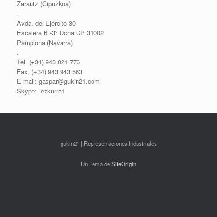
Zarautz (Gipuzkoa)
.
Avda. del Ejército 30
Escalera B -3º Dcha CP 31002
Pamplona (Navarra)
.
Tel. (+34) 943 021 776
Fax. (+34) 943 943 563
E-mail: gaspar@gukin21.com
Skype: ezkurra1
gukin21 | Representaciones Industriales
Un Tema de
SiteOrigin