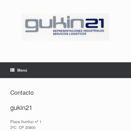
Saltar
al
contenido
Menú
Contacto
gukin21
Plaza Iturrilun nº 1
3ºC CP 20800