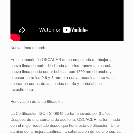
Nueva línea de corte
En el almacén de OSCACER se ha empezado a trabajar la
nueva linea de corte. Dedicada a cortes transversales esta
nueva linea puede cortar bobinas con 1500mm de ancho y
espesor entre los 0,8 y 3 mm. La nueva maquinaria se va a
centrar en cortes de laminados en frio y material con
revestimento.
Renovación de la certificación
La Certificación ISO TS 16949 se há renovado por 3 años.
Después de una semana de auditoria, OSCACER ha terminado
con el mejor resultado desde que tiene esta certificación. En el
camino de la mejora continua, la satisfacción de los clientes va