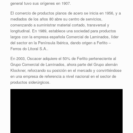
general tuvo sus orígenes en 1907.
El comercio de productos planos de acero se inicia en 1956, y a
mediados de los años 80 abre su centro de servicios,
comenzando a suministrar material cortado, transversal y
longitudinal. En 1989, establece una sociedad para productos
largos con la empresa española Comercial de Laminados, líder
del sector en la Península Ibérica, dando origen a Ferlito –
Ferros do Litoral S.A..
En 2003, Oscacer adquiere el 50% de Ferlito perteneciente al
Grupo Comercial de Laminados, ahora parte del Grupo alemán
Klockner, reforzando su posición en el mercado y convirtiéndose
en una empresa de referencia a nivel nacional en el sector de
productos siderúrgicos.